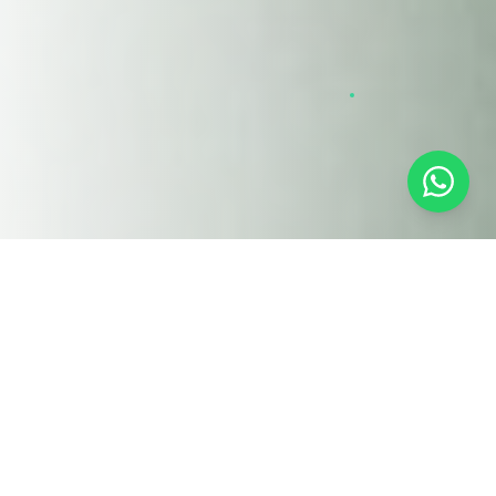
Nos Solutions
Optimiseurs d'énergie
LKH
& LKV