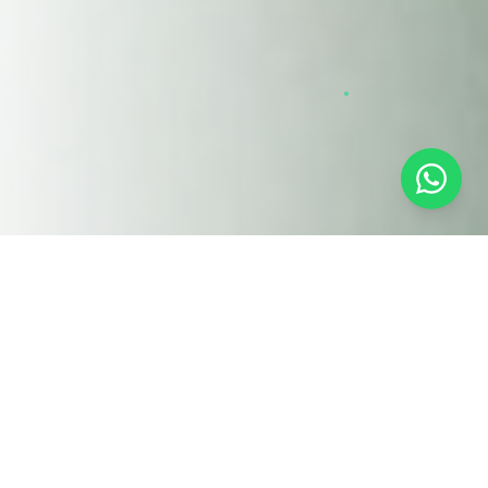
Nos Solutions
Optimiseurs d'énergie
LKH
& LKV