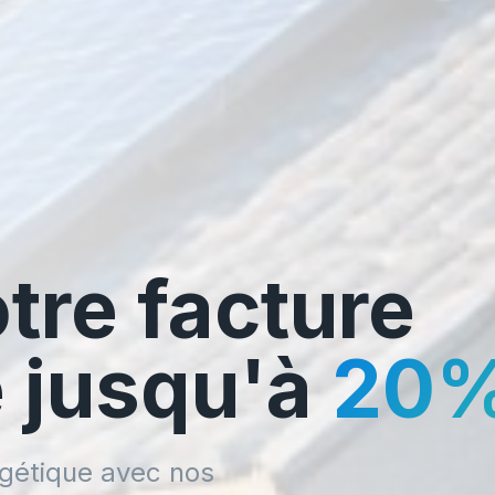
tre facture
é jusqu'à
20
gétique avec nos