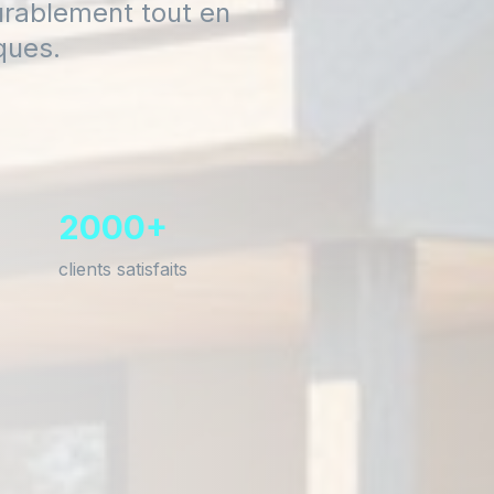
urablement tout en
ques.
2000+
clients satisfaits