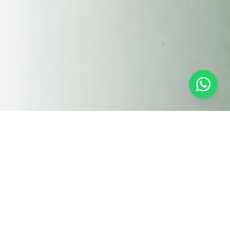
Nos Solutions
Optimiseurs d'énergie
LKH
& LKV